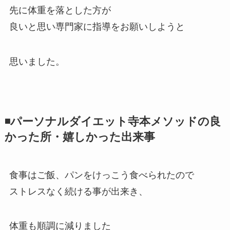
先に体重を落とした方が
良いと思い専門家に指導をお願いしようと
思いました。
◾パーソナルダイエット寺本メソッドの良
かった所・
嬉しかった出来事
食事はご飯、パンをけっこう食べられたので
ストレスなく続ける事が出来き、
体重も順調に減りました