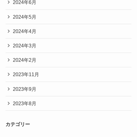
2024年6月
2024年5月
2024年4月
2024年3月
2024年2月
2023年11月
2023年9月
2023年8月
カテゴリー