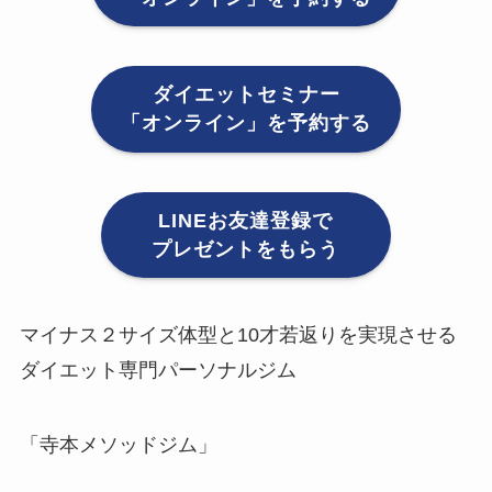
ダイエットセミナー
「オンライン」を予約する
LINEお友達登録で
プレゼントをもらう
マイナス２サイズ体型と10才若返りを実現させる
ダイエット専門パーソナルジム
「寺本メソッドジム」