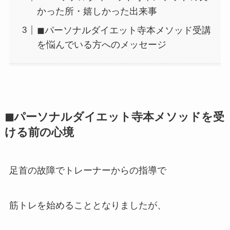
かった所・嬉しかった出来事
◼パーソナルダイエット寺本メソッド受講
を悩んでいる方へのメッセージ
◼パーソナルダイエット寺本メソッド
を
受
ける前の心境
足首の故障でトレーナーからの指導で
筋トレを始めることとなりましたが、