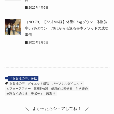
2025年4月6日
（NO.79）【72才MK様】体重5.7kgダウン・体脂肪
率8.7%ダウン！70代から若返る寺本メソッドの成功
事例
2025年3月5日
「お客様の声」多数
お客様の声
ダイエット成功
パーソナルダイエット
ビフォーアフター
体重8kg減
健康的に痩せる
引き締め
無理なく続ける
美ボディ
若返り
よかったらシェアしてね！