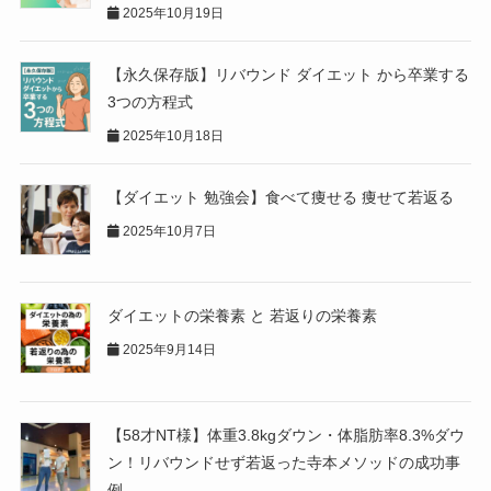
2025年10月19日
【永久保存版】リバウンド ダイエット から卒業する
3つの方程式
2025年10月18日
【ダイエット 勉強会】食べて痩せる 痩せて若返る
2025年10月7日
ダイエットの栄養素 と 若返りの栄養素
2025年9月14日
【58才NT様】体重3.8kgダウン・体脂肪率8.3%ダウ
ン！リバウンドせず若返った寺本メソッドの成功事
例