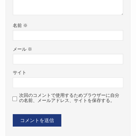
名前
※
メール
※
サイト
次回のコメントで使用するためブラウザーに自分
の名前、メールアドレス、サイトを保存する。