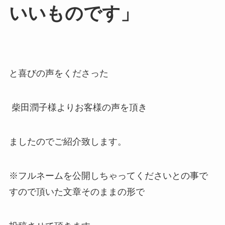
いいものです」
と喜びの声をくださった
柴田潤子様よりお客様の声を頂き
ましたのでご紹介致します。
※フルネームを公開しちゃってくださいとの事で
すので頂いた文章そのままの形で