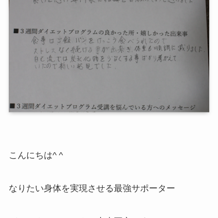
こんにちは^ ^
なりたい身体を実現させる最強サポーター