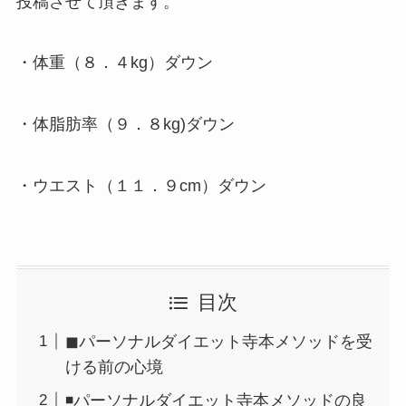
投稿させて頂きます。
・体重（８．４kg）ダウン
・体脂肪率（９．８kg)ダウン
・ウエスト（１１．９cm）ダウン
目次
◼パーソナルダイエット寺本メソッドを受
ける前の心境
◾パーソナルダイエット寺本メソッドの良