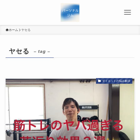
ホーム
ヤセる
ヤセる
– tag –
ダイエットの悩み解決