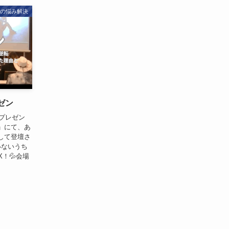
トの悩み解決
ゼン
動プレゼン
」にて、あ
して登壇さ
いないうち
！💦会場