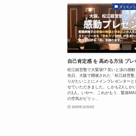
ダイエッ
自己肯定感 を 高める方法 プレ
松江経営塾で大緊張!? 笑いと涙の感
先日、大阪で開催された「松江経営塾
りがたいことにメインプレゼンターと
せていただきました。しかも2人しか
の1人。いや〜、これがもう…緊張MAX
の空気がピリッ...
2025年10月8日