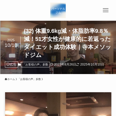
(32) 体重9.6kg減・体脂肪率9.8％
減！51才女性が健康的に若返った
2025
10/10
ダイエット成功体験｜寺本メソッ
ドジム
広告
2023年8月26日
2025年10月10日
「お客様の声」多数
ホーム
「お客様の声」多数