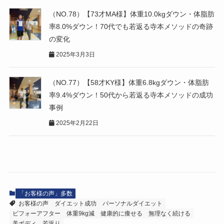
（NO.78）【73才MA様】体重10.0kgダウン・体脂肪
率8.0%ダウン！70代でも若返る寺本メソッドの奇跡
の変化
2025年3月3日
（NO.77）【58才KY様】体重6.8kgダウン・体脂肪
率9.4%ダウン！50代から若返る寺本メソッドの成功
事例
2025年2月22日
「お客様の声」多数
お客様の声
ダイエット成功
パーソナルダイエット
ビフォーアフター
体重9kg減
健康的に痩せる
無理なく続ける
美ボディ
若返り