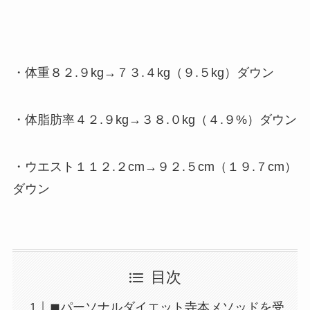
・体重８２.９kg→７３.４kg（９.５kg）ダウン
・体脂肪率４２.９kg→３８.０kg（４.９%）ダウン
・ウエスト１１２.２cm→９２.５cm（１９.７cm）
ダウン
目次
◼パーソナルダイエット寺本メソッドを受