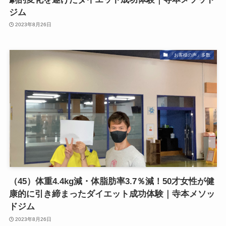
ジム
2023年8月26日
「お客様の声」多数
（45）体重4.4kg減・体脂肪率3.7％減！50才女性が健
康的に引き締まったダイエット成功体験｜寺本メソッ
ドジム
2023年8月26日