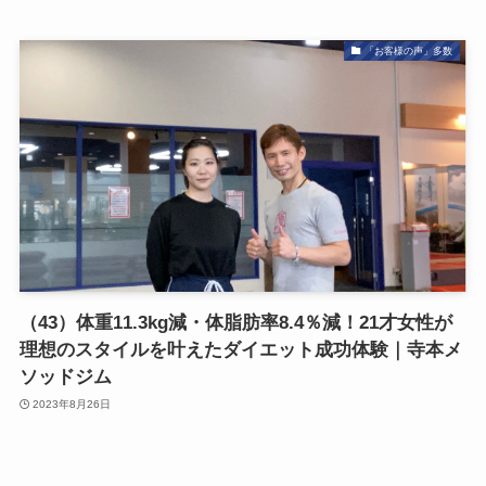
「お客様の声」多数
（43）体重11.3kg減・体脂肪率8.4％減！21才女性が
理想のスタイルを叶えたダイエット成功体験｜寺本メ
ソッドジム
2023年8月26日