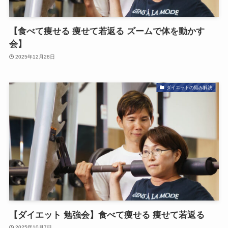
【食べて痩せる 痩せて若返る ズームで体を動かす
会】
2025年12月28日
ダイエットの悩み解決
【ダイエット 勉強会】食べて痩せる 痩せて若返る
2025年10月7日