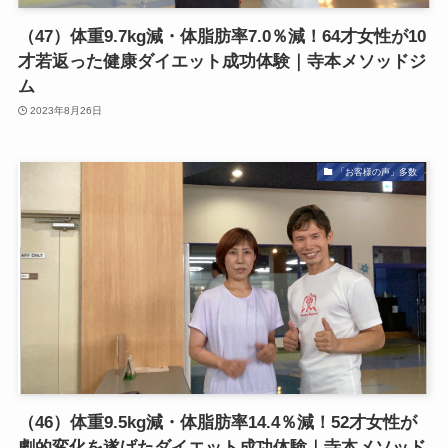
（47）体重9.7kg減・体脂肪率7.0％減！64才女性が10
才若返った健康ダイエット成功体験｜寺本メソッドジ
ム
2023年8月26日
「お客様の声」多数
（46）体重9.5kg減・体脂肪率14.4％減！52才女性が
劇的変化を遂げたダイエット成功体験｜寺本メソッド