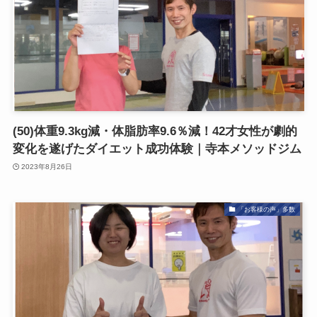
(50)体重9.3kg減・体脂肪率9.6％減！42才女性が劇的
変化を遂げたダイエット成功体験｜寺本メソッドジム
2023年8月26日
「お客様の声」多数