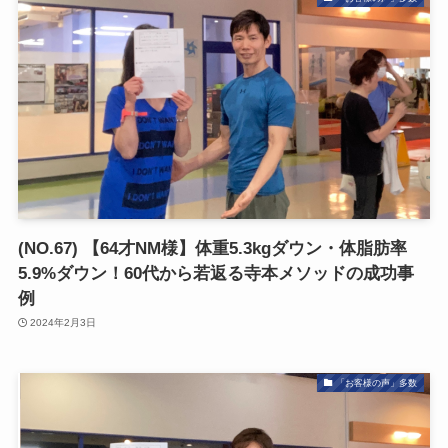
(NO.67) 【64才NM様】体重5.3kgダウン・体脂肪率
5.9%ダウン！60代から若返る寺本メソッドの成功事
例
2024年2月3日
「お客様の声」多数