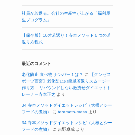
社員が若返る。会社の生産性が上がる「福利厚
生プログラム」
【保存版】10才若返り！寺本メソッド５つの若
返り方程式
最近のコメント
老化防止 食べ物 ナンバー１は？
に
【グンゼス
ポーツ西宮】老化防止の簡単若返りスムージー
作り方 – リバウンドしない激痩せダイエットト
レーナー寺本正之
より
34 寺本メソッドダイエットレシピ（大根とシー
フードの煮物）
に
teramoto-masa
より
34 寺本メソッドダイエットレシピ（大根とシー
フードの煮物）
に
吉野卓成
より