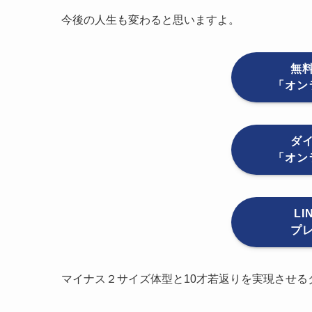
今後の人生も変わると思いますよ。
無
「オン
ダ
「オン
L
プ
マイナス２サイズ体型と10才若返りを実現させる