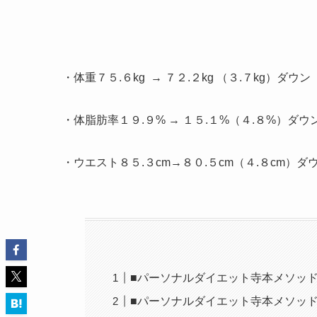
・体重７５.６kg → ７２.２kg （３.７kg）ダウン
・体脂肪率１９.９% → １５.１%（４.８%）ダウ
・ウエスト８５.３cm→８０.５cm（４.８cm）ダ
■パーソナルダイエット寺本メソッ
■パーソナルダイエット寺本メソッ