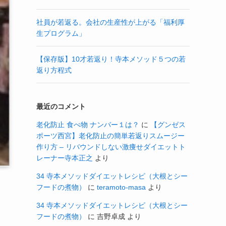
社員が若返る。会社の生産性が上がる「福利厚
生プログラム」
【保存版】10才若返り！寺本メソッド５つの若
返り方程式
最近のコメント
老化防止 食べ物 ナンバー１は？
に
【グンゼス
ポーツ西宮】老化防止の簡単若返りスムージー
作り方 – リバウンドしない激痩せダイエットト
レーナー寺本正之
より
34 寺本メソッドダイエットレシピ（大根とシー
フードの煮物）
に
teramoto-masa
より
34 寺本メソッドダイエットレシピ（大根とシー
フードの煮物）
に
吉野卓成
より