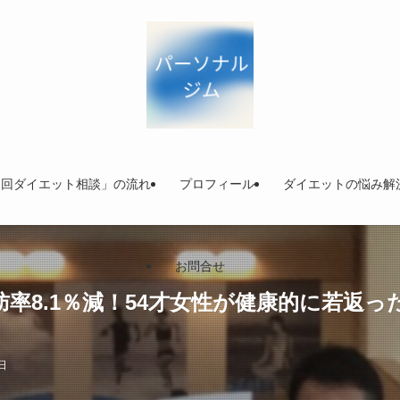
初回ダイエット相談」の流れ
プロフィール
ダイエットの悩み解
お問合せ
体脂肪率8.1％減！54才女性が健康的に若
日