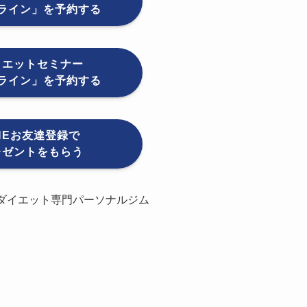
ライン」を予約する
イエットセミナー
ライン」を予約する
INEお友達登録で
レゼントをもらう
ダイエット専門パーソナルジム