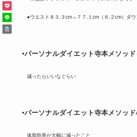
●ウエスト８３.３cm→７７.１cm（６.２cm）ダウ
▪️パーソナルダイエット寺本メソッ
減ったらいいなぐらい
▪️パーソナルダイエット寺本メソッ
体脂肪率が大幅に減ったこと