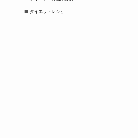
ダイエットレシピ