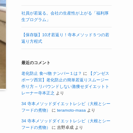
社員が若返る。会社の生産性が上がる「福利厚
生プログラム」
【保存版】10才若返り！寺本メソッド５つの若
返り方程式
最近のコメント
老化防止 食べ物 ナンバー１は？
に
【グンゼス
ポーツ西宮】老化防止の簡単若返りスムージー
作り方 – リバウンドしない激痩せダイエットト
レーナー寺本正之
より
34 寺本メソッドダイエットレシピ（大根とシー
フードの煮物）
に
teramoto-masa
より
34 寺本メソッドダイエットレシピ（大根とシー
フードの煮物）
に
吉野卓成
より