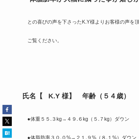
との喜びの声を下さったK.Y様よりお客様の声を
ご覧ください。
氏名【 K.Y 様】 年齢（５４歳）
●体重５５.３kg→４９.６kg（５.７kg）ダウン
●体脂肪率３０.０%→２１.９%（８.１%）ダウン