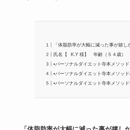
「体脂肪率が大幅に減った事が嬉し
氏名【 K.Y 様】 年齢（５４歳）
▪️パーソナルダイエット寺本メソッ
▪️パーソナルダイエット寺本メソッ
▪️パーソナルダイエット寺本メソッ
「体脂肪率が大幅に減った事が嬉し