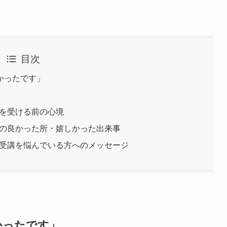
目次
かったです」
ドを受ける前の心境
ドの良かった所・嬉しかった出来事
ド受講を悩んでいる方へのメッセージ
かったです」