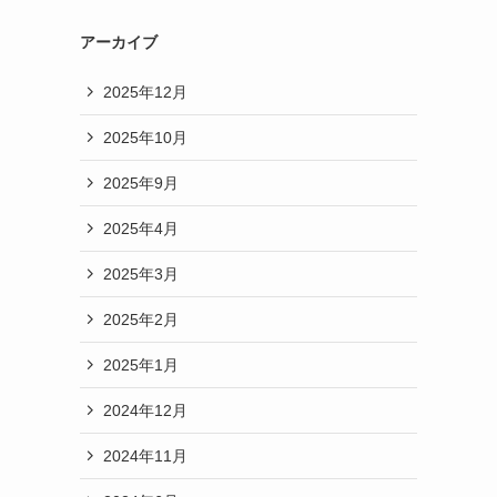
アーカイブ
2025年12月
2025年10月
」
2025年9月
2025年4月
2025年3月
2025年2月
2025年1月
2024年12月
2024年11月