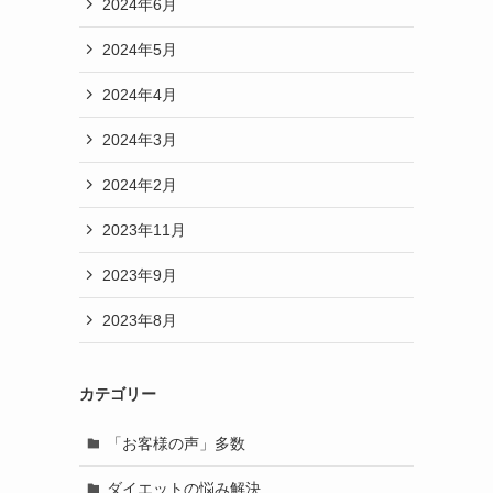
2024年6月
2024年5月
2024年4月
2024年3月
2024年2月
2023年11月
2023年9月
2023年8月
カテゴリー
「お客様の声」多数
ダイエットの悩み解決