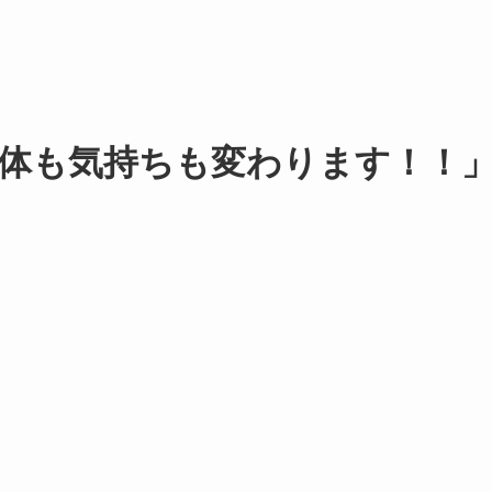
体も気持ちも変わります！！