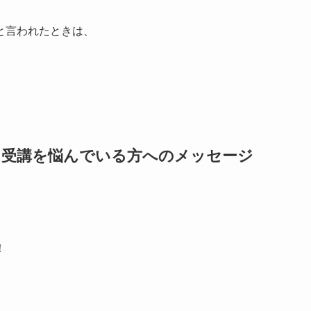
と言われたときは、
ド受講を悩んでいる方へのメッセージ
！