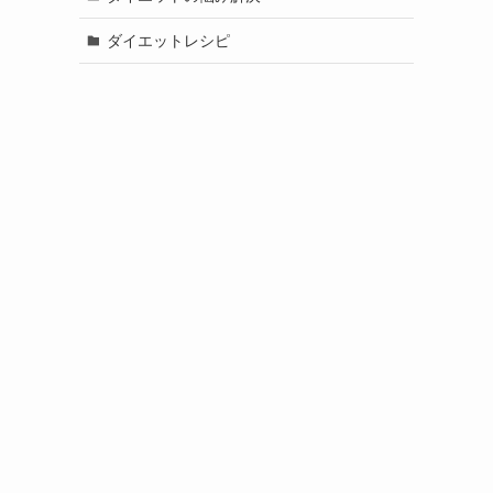
ダイエットレシピ