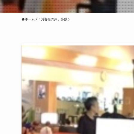
ホーム
「お客様の声」多数