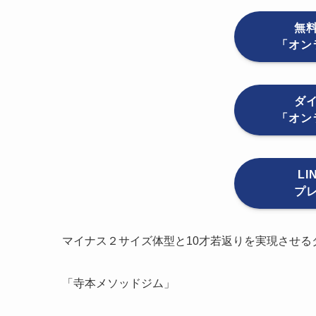
無
「オン
ダ
「オン
L
プ
マイナス２サイズ体型と10才若返りを実現させる
「寺本メソッドジム」