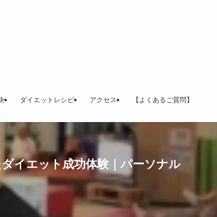
決
ダイエットレシピ
アクセス
【よくあるご質問】
に痩せたダイエット成功体験｜パーソナル