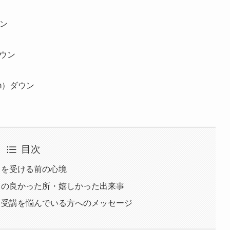
ウン
ダウン
m）ダウン
目次
ドを受ける前の心境
ドの良かった所・嬉しかった出来事
ド受講を悩んでいる方へのメッセージ