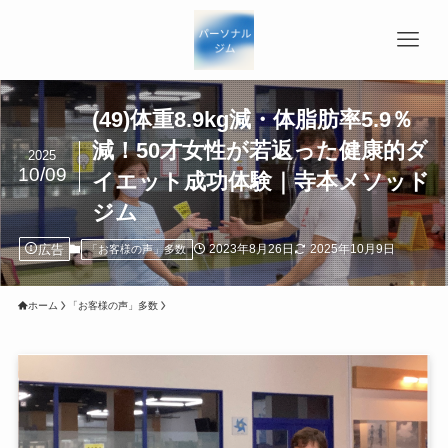
(49)体重8.9kg減・体脂肪率5.9％
減！50才女性が若返った健康的ダ
2025
10/09
イエット成功体験｜寺本メソッド
ジム
広告
2023年8月26日
2025年10月9日
「お客様の声」多数
ホーム
「お客様の声」多数