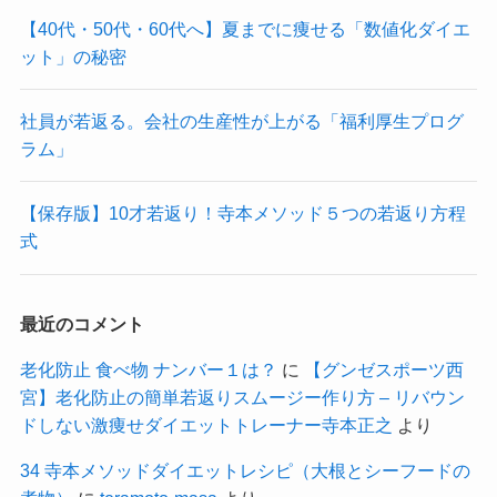
【40代・50代・60代へ】夏までに痩せる「数値化ダイエ
ット」の秘密
社員が若返る。会社の生産性が上がる「福利厚生プログ
ラム」
【保存版】10才若返り！寺本メソッド５つの若返り方程
式
最近のコメント
老化防止 食べ物 ナンバー１は？
に
【グンゼスポーツ西
宮】老化防止の簡単若返りスムージー作り方 – リバウン
ドしない激痩せダイエットトレーナー寺本正之
より
34 寺本メソッドダイエットレシピ（大根とシーフードの